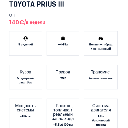
TOYOTA PRIUS III
ОТ
140€
/в недели
5 сидений
~445л
Бензин + гибрид
+ бензиновый
Кузов
Привод
Трансмис.
5-дверный
FWD
Автоматическая
лифтбек
Мощность
Расход
Система
системы
топлива /
двигателя
реальный
~134 лс
1,8 л
запас хода
бензиновый
~5,5 л/100 км
гибрид