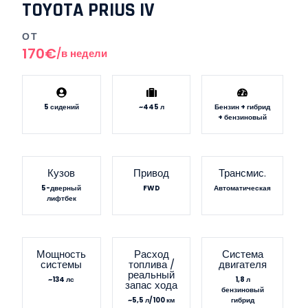
TOYOTA PRIUS IV
ОТ
170€
/в недели
5 сидений
~445 л
Бензин + гибрид
+ бензиновый
Кузов
Привод
Трансмис.
5-дверный
FWD
Автоматическая
лифтбек
Мощность
Расход
Система
системы
топлива /
двигателя
реальный
~134 лс
1,8 л
запас хода
бензиновый
~5,5 л/100 км
гибрид