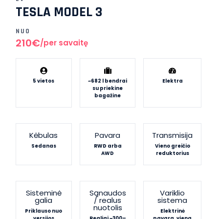
TESLA MODEL 3
NUO
210€
/per savaitę
5 vietos
~682 l bendrai
Elektra
su priekine
bagažine
Kėbulas
Pavara
Transmisija
Sedanas
RWD arba
Vieno greičio
AWD
reduktorius
Sisteminė
Sąnaudos
Variklio
galia
/ realus
sistema
nuotolis
Priklauso nuo
Elektrinė
versijos
Realiai ~300–
pavara, viena