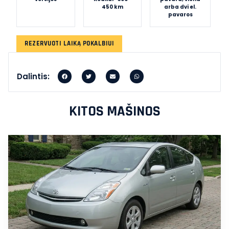
450 km
arba dvi el.
pavaros
REZERVUOTI LAIKĄ POKALBIUI
Dalintis:
KITOS MAŠINOS