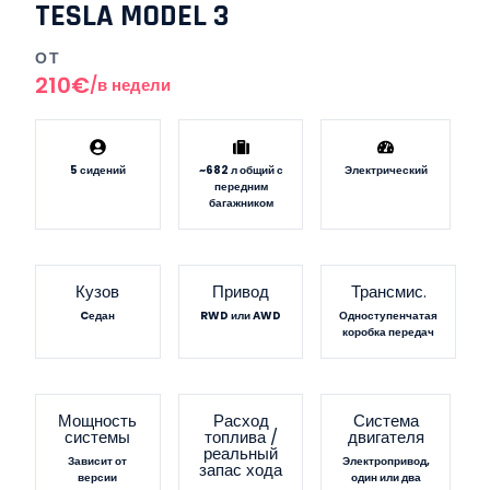
TESLA MODEL 3
ОТ
210€
/в недели
5 сидений
~682 л общий с
Электрический
передним
багажником
Кузов
Привод
Трансмис.
Cедан
RWD или AWD
Одноступенчатая
коробка передач
Мощность
Расход
Система
системы
топлива /
двигателя
реальный
Зависит от
Электропривод,
запас хода
версии
один или два